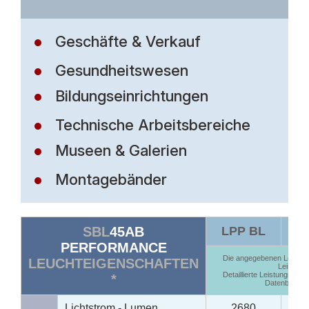
Geschäfte & Verkauf
Gesundheitswesen
Bildungseinrichtungen
Technische Arbeitsbereiche
Museen & Galerien
Montagebänder
SBL
45AB
LPP BL
LP
PERFORMANCE
Die angegebenen Leistun
LEUCHTEIGENSCHAFTEN
Leistung
Detaillierte Leistungswert
*
Datenblätter
Lichtstrom - Lumen
2680
2