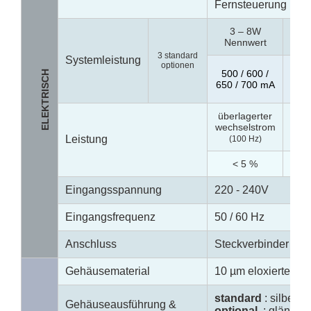
Fernsteuerung
3 – 8W
11
Nennwert
Ne
3 standard
Systemleistung
optionen
500 
500 / 600 /
ELEKTRISCH
650
650 / 700 mA
überlagerter
wechselstrom
P
Leistung
(100 Hz)
< 5 %
Eingangsspannung
220 - 240V
Eingangsfrequenz
50 / 60 Hz
Anschluss
Steckverbinder und
Gehäusematerial
10 µm eloxiertes A
standard
: silber
(na
Gehäuseausführung &
optional
: glänzend