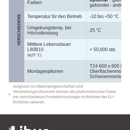
Farben
gebürstet - andere F
Temperatur für den Betrieb
-10 bis +50 °C
VERSCHIEDENS
Umgebungstemp. bei
25 °C
Höchstleistung
Mittlere Lebensdauer
L80B10
> 50,000 std.
(tq25 °C)
T24 600 x 600 | T24
Montageoptionen
Oberflächenmontage
Schienenmontage
Aufgrund von Materialeigenschaften und
Verarbeitungstoleranzen können die photometrischen Daten
bei verschiedenen Produktionschargen im Rahmen der EU-
Richtlinie variieren.