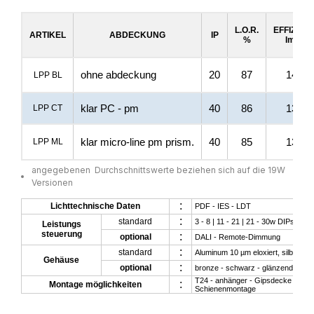
L.O.R.
EFFIZIEN
ARTIKEL
ABDECKUNG
IP
%
Im/w
ohne abdeckung
20
87
141
LPP BL
klar PC - pm
40
86
138
LPP CT
klar micro-line pm prism.
40
85
137
LPP ML
angegebenen Durchschnittswerte beziehen sich auf die 19W
Versionen
:
Lichttechnische Daten
PDF - IES - LDT
:
standard
3 - 8 | 11 - 21 | 21 - 30w DIPswitch
Leistungs
steuerung
:
optional
DALI - Remote-Dimmung
:
standard
Aluminum 10 µm eloxiert, silbermat
Gehäuse
:
optional
bronze - schwarz - glänzend - versp
T24 - anhänger - Gipsdecke – Obe
:
Montage möglichkeiten
Schienenmontage