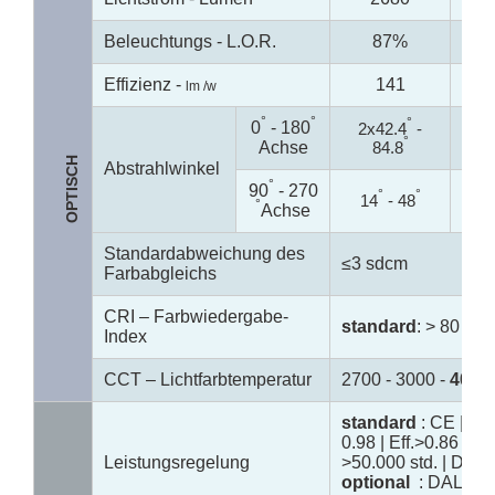
Beleuchtungs - L.O.R.
87%
Effizienz -
141
lm /w
°
°
°
0
- 180
2x42.4
-
2x
°
Achse
84.8
8
OPTISCH
Abstrahlwinkel
°
90
- 270
°
°
14
- 48
15
°
Achse
Standardabweichung des
≤3 sdcm
Farbabgleichs
CRI – Farbwiedergabe-
standard
: > 80 -
op
Index
CCT – Lichtfarbtemperatur
2700 - 3000 -
4000
standard
: CE | fla
0.98 | Eff.>0.86 - 0
Leistungsregelung
>50.000 std. | DIPs
optional
: DALI - 