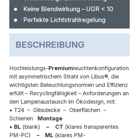
Keine Blendwirkung – UGR < 10
Perfekte Lichtstrahlregelung
SBL13WB STAND.
SBL13WB E-WHITE
BESCHREIBUNG
LSS BL IP20
LWS BL IP20
LSS CT IP40
LWS CT IP40
LSP BL IP20
LWP BL IP20
Hochleistungs-
Premium
leuchtenkonfiguration
LSP CT IP40
LWP CT IP40
mit asymmetrischem Strahl von Libus®, die
LSP MC IP40
LWP MC IP40
wichtigsten Beleuchtungsnormen und Effizienz
erfüllt – Recyclingfähigkeit – Anforderungen an
SBL13WB E-SILVER
SBL13WB PERFORM.
den Lampenaustausch im Ökodesign, mit:
LES BL IP20
LPS BL IP20
• T24 – Gibsdecke – Oberflächen –
LES CT IP40
LPS CT IP40
Schienen
Montage
LEP BL IP20
LPP BL IP20
•
BL
(blank)
–
CT
(klares transparentes
LEP CT IP40
LPP CT IP40
PM-PC)
–
ML
(klares PM-