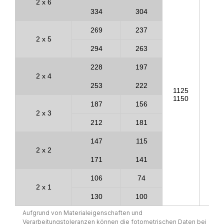
2 x 6
334
304
269
237
2 x 5
294
263
228
197
2 x 4
253
222
1125
109
1150
111
187
156
2 x 3
212
181
147
115
2 x 2
171
141
106
74
2 x 1
130
100
Aufgrund von Materialeigenschaften und
Verarbeitungstoleranzen können die fotometrischen Daten bei