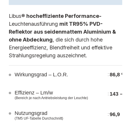
Libus®
hocheffiziente Performance-
Leuchtenausführung
mit TR95% PVD-
Reflektor aus seidenmattem Aluminium &
SBL13WB STAND.
SBL13WB E-WHITE
ohne Abdeckung
, die sich durch hohe
LSS BL IP20
LWS BL IP20
Energieeffizienz, Blendfreiheit und effektive
LSS CT IP40
LWS CT IP40
Strahlungsregelung auszeichnet.
LSP BL IP20
LWP BL IP20
LSP CT IP40
LWP CT IP40
Wirkungsgrad – L.O.R.
86,8 %
:
LSP MC IP40
LWP MC IP40
SBL13WB E-SILVER
SBL13WB PERFORM.
Effizienz – Lm/w
143 – 15
:
LES BL IP20
LPS BL IP20
(Bereich je nach Antriebsleistung der Leuchte)
LES CT IP40
LPS CT IP40
Nutzungsgrad
96,9
:
LEP BL IP20
LPP BL IP20
(TM5 UF-Tabelle Durchschnitt)
LEP CT IP40
LPP CT IP40