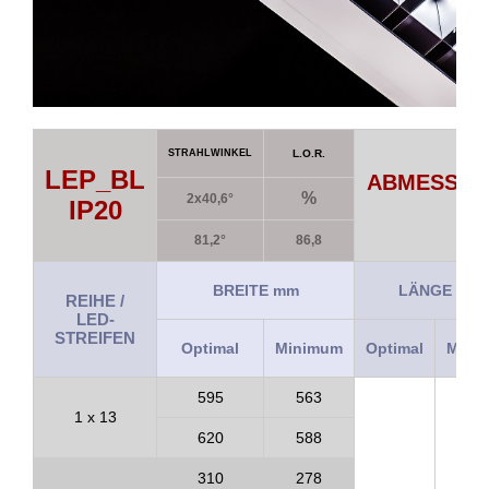
STRAHLWINKEL
L.O.R.
LEP_BL
ABMESSUNG
%
2x40,6°
IP20
81,2°
86,8
BREITE mm
LÄNGE mm
REIHE /
LED-
STREIFEN
Optimal
Minimum
Optimal
Mini
595
563
1 x 13
620
588
310
278