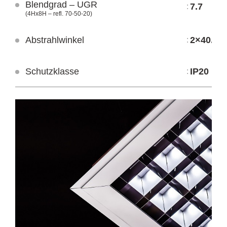
Blendgrad – UGR
LEP MC IP40
LPP MC IP40
7.7
:
(4Hx8H – refl. 70-50-20)
Abstrahlwinkel
2×40.6° 
:
Schutzklasse
IP20
: